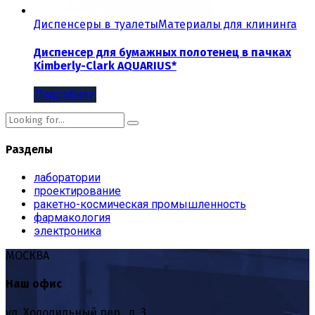
Диспенсеры в туалеты
Материалы для клининга
Диспенсер для бумажных полотенец в пачках
Kimberly-Clark AQUARIUS*
Подробнее
Разделы
лаборатории
проектирование
ракетно-космическая промышленность
фармакология
электроника
МОСКВА
Наш офис
ул. Холодильный пер., д. 3