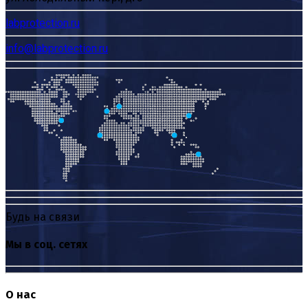
labprotection.ru
info@labprotection.ru
Будь на связи
Мы в соц. сетях
О нас