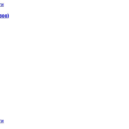
ти
300)
ти