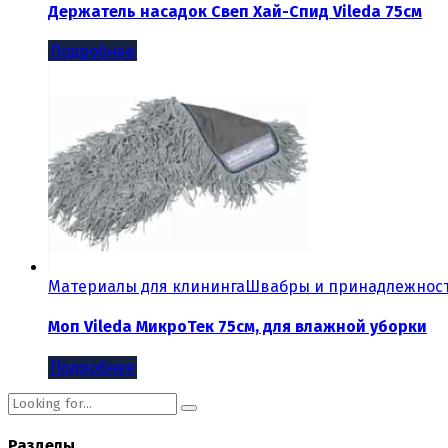
Держатель насадок Свеп Хай-Спид Vileda 75см
Подробнее
Материалы для клининга
Швабры и принадлежнос
Моп Vileda МикроТек 75см, для влажной уборки
Подробнее
Разделы