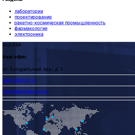
лаборатории
проектирование
ракетно-космическая промышленность
фармакология
электроника
МОСКВА
Наш офис
ул. Холодильный пер., д. 3
labprotection.ru
info@labprotection.ru