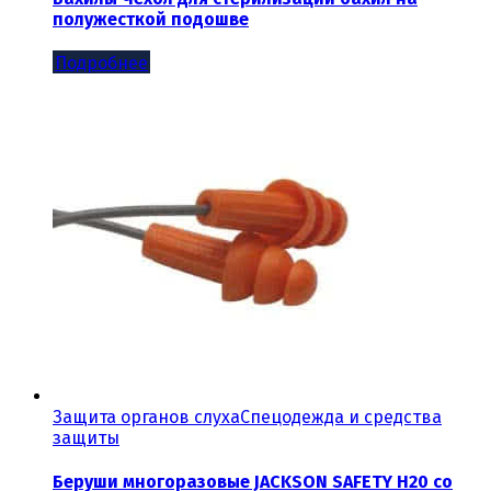
полужесткой подошве
Подробнее
Защита органов слуха
Спецодежда и средства
защиты
Беруши многоразовые JACKSON SAFETY H20 со