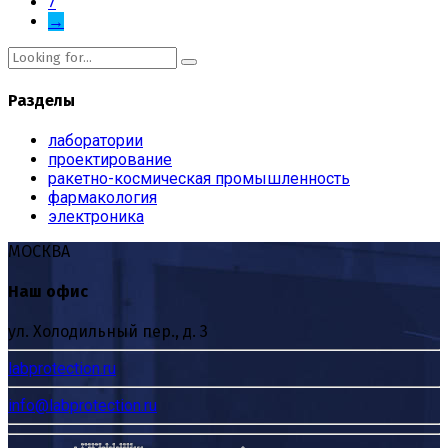
7
→
Разделы
лаборатории
проектирование
ракетно-космическая промышленность
фармакология
электроника
МОСКВА
Наш офис
ул. Холодильный пер., д. 3
labprotection.ru
info@labprotection.ru