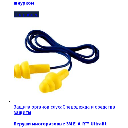
шнурком
Подробнее
Защита органов слуха
Спецодежда и средства
защиты
Беруши многоразовые 3М E-A-R™ Ultrafit