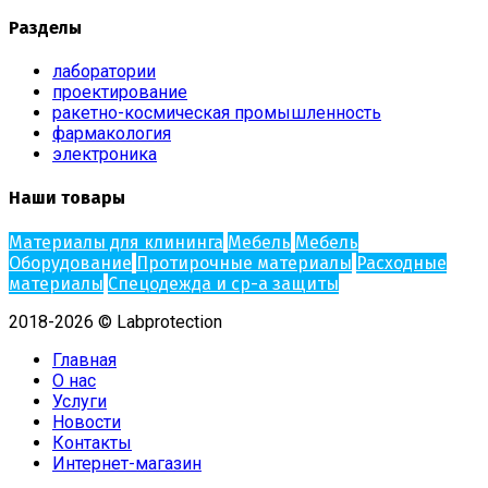
Разделы
лаборатории
проектирование
ракетно-космическая промышленность
фармакология
электроника
Наши товары
Материалы для клининга
Мебель
Мебель
Оборудование
Протирочные материалы
Расходные
материалы
Спецодежда и ср-а защиты
2018-2026 © Labprotection
Главная
О нас
Услуги
Новости
Контакты
Интернет-магазин