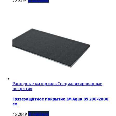
36 957
₽
В корзину
Расходные материалы
Специализированные
покрытия
Грязезащитное покрытие 3М Aqua 85 200×2000
см
45 204
₽
В корзину