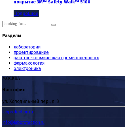
покрытие 3M™ Safety-Walk™ 5100
Подробнее
Разделы
лаборатории
проектирование
ракетно-космическая промышленность
фармакология
электроника
МОСКВА
Наш офис
ул. Холодильный пер., д. 3
labprotection.ru
info@labprotection.ru