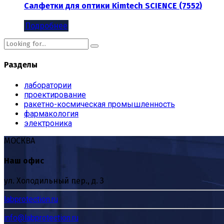
Салфетки для оптики Kimtech SCIENCE (7552)
Подробнее
Разделы
лаборатории
проектирование
ракетно-космическая промышленность
фармакология
электроника
МОСКВА
Наш офис
ул. Холодильный пер., д. 3
labprotection.ru
info@labprotection.ru