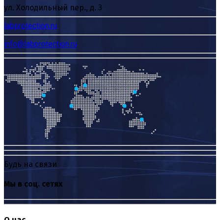
ул. Холодильный пер., д. 3
labprotection.ru
info@labprotection.ru
Будь на связи
Мы в соц. сетях
О нас