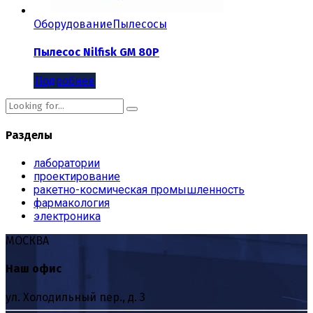
Оборудование
Пылесосы
Пылесос Nilfisk GM 80P
Подробнее
Разделы
лаборатории
проектирование
ракетно-космическая промышленность
фармакология
электроника
МОСКВА
Наш офис
ул. Холодильный пер., д. 3