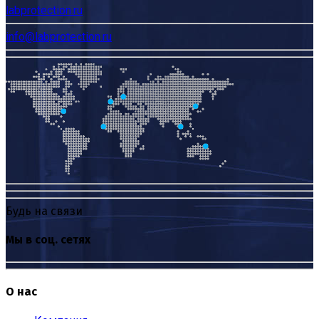
labprotection.ru
info@labprotection.ru
Будь на связи
Мы в соц. сетях
О нас