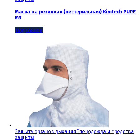
Маска на резинках (нестерильная) Kimtech PURE
M3
Подробнее
Защита органов дыхания
Спецодежда и средства
защиты