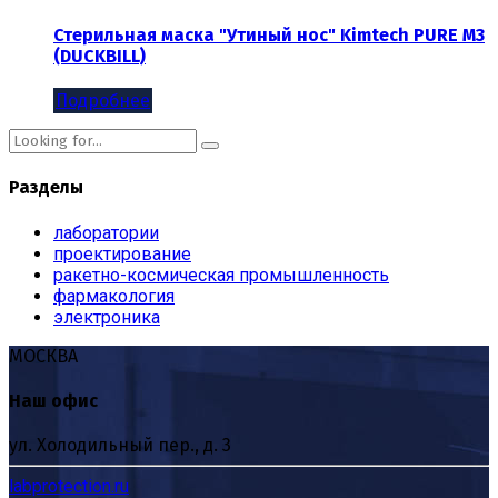
Стерильная маска "Утиный нос" Kimtech PURE M3
(DUCKBILL)
Подробнее
Разделы
лаборатории
проектирование
ракетно-космическая промышленность
фармакология
электроника
МОСКВА
Наш офис
ул. Холодильный пер., д. 3
labprotection.ru