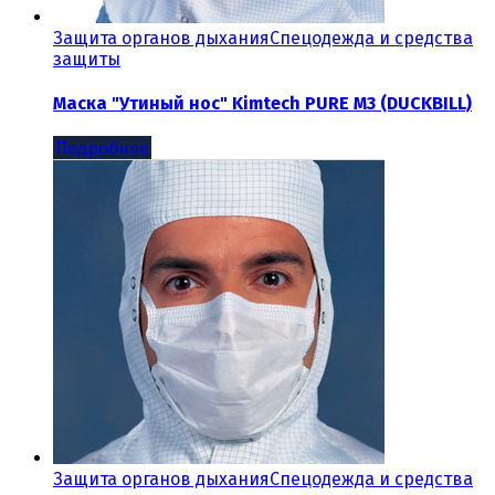
Защита органов дыхания
Спецодежда и средства
защиты
Маска "Утиный нос" Kimtech PURE M3 (DUCKBILL)
Подробнее
Защита органов дыхания
Спецодежда и средства