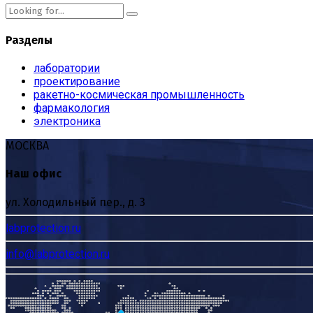
Разделы
лаборатории
проектирование
ракетно-космическая промышленность
фармакология
электроника
МОСКВА
Наш офис
ул. Холодильный пер., д. 3
labprotection.ru
info@labprotection.ru