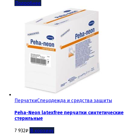
Подробнее
Перчатки
Спецодежда и средства защиты
Peha-Neon latexfree перчатки синтетические
стерильные
7 932
₽
В корзину