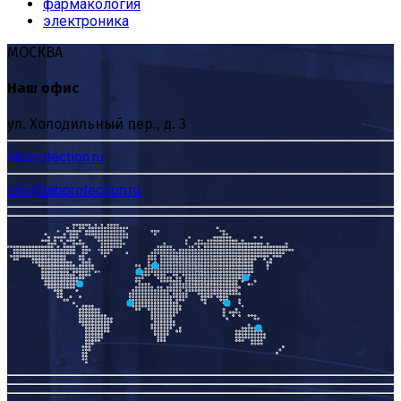
фармакология
электроника
МОСКВА
Наш офис
ул. Холодильный пер., д. 3
labprotection.ru
info@labprotection.ru