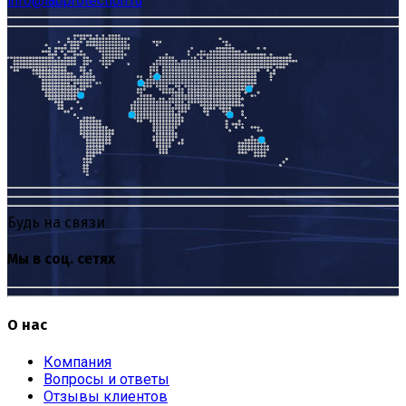
info@labprotection.ru
Будь на связи
Мы в соц. сетях
О нас
Компания
Вопросы и ответы
Отзывы клиентов