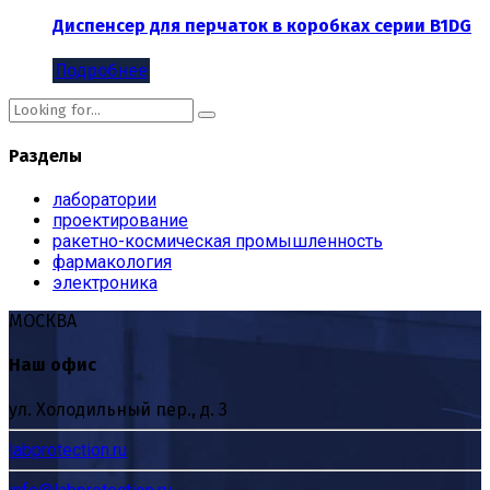
Диспенсер для перчаток в коробках серии B1DG
Подробнее
Разделы
лаборатории
проектирование
ракетно-космическая промышленность
фармакология
электроника
МОСКВА
Наш офис
ул. Холодильный пер., д. 3
labprotection.ru