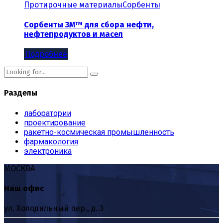
Протирочные материалы
Сорбенты
Сорбенты 3M™ для сбора нефти,
нефтепродуктов и масел
Подробнее
Разделы
лаборатории
проектирование
ракетно-космическая промышленность
фармакология
электроника
МОСКВА
Наш офис
ул. Холодильный пер., д. 3