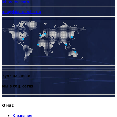
labprotection.ru
info@labprotection.ru
Будь на связи
Мы в соц. сетях
О нас
Компания