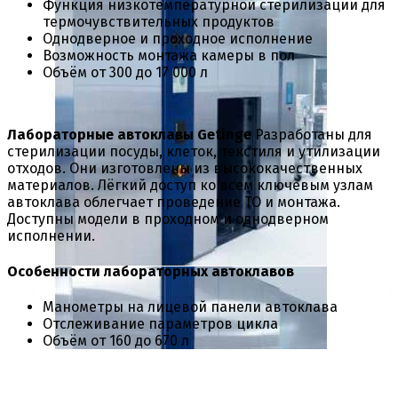
Функция низкотемпературной стерилизации для
термочувствительных продуктов
Однодверное и проходное исполнение
Возможность монтажа камеры в пол
Объём от 300 до 17 000 л
Лабораторные автоклавы Getinge
Разработаны для
стерилизации посуды, клеток, текстиля и утилизации
отходов. Они изготовлены из высококачественных
материалов. Лёгкий доступ ко всем ключевым узлам
автоклава облегчает проведение ТО и монтажа.
Доступны модели в проходном и однодверном
исполнении.
Особенности лабораторных автоклавов
Манометры на лицевой панели автоклава
Отслеживание параметров цикла
Объём от 160 до 670 л