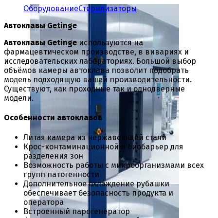
Оборудование
Стерилизаторы
Автоклавы Getinge
Автоклавы Getinge
используются на
фармацевтическом производстве, в вивариях и
исследовательских лабораториях. Большой выбор
объёмов камеры автоклава позволит подобрать
модель подходящую вашей производительности.
Существуют, как проходные так и однодверные
модели.
Особенности автоклавов
Литая камера из нержавеющей стали
Крос-контаминационной и биобарьер для
разделения зон
Возможность работы с микроорганизмами всех
групп патогенности
Дополнительное охлаждение рубашки
обеспечивает безопасность продукта и
оператора
Встроенный парогенератор