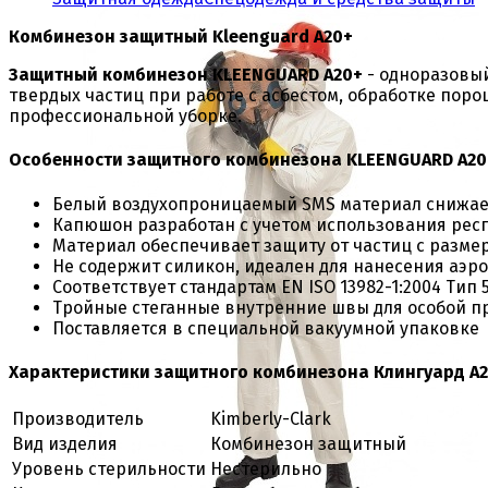
Комбинезон защитный Kleenguard A20+
Защитный комбинезон KLEENGUARD A20+
- одноразовы
твердых частиц при работе с асбестом, обработке пор
профессиональной уборке.
Особенности защитного комбинезона KLEENGUARD A20
Белый воздухопроницаемый SMS материал снижает
Капюшон разработан с учетом использования рес
Материал обеспечивает защиту от частиц с размеро
Не содержит силикон, идеален для нанесения аэр
Соответствует стандартам EN ISO 13982-1:2004 Тип 5,
Тройные стеганные внутренние швы для особой п
Поставляется в специальной вакуумной упаковке
Характеристики защитного комбинезона Клингуард A
Производитель
Kimberly-Clark
Вид изделия
Комбинезон защитный
Уровень стерильности
Нестерильно