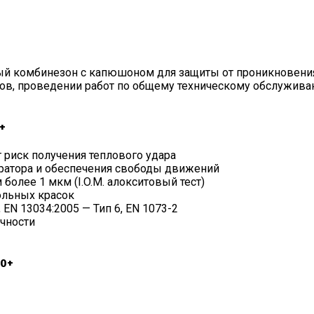
й комбинезон с капюшоном для защиты от проникновения
ков, проведении работ по общему техническому обслужива
+
риск получения теплового удара
ратора и обеспечения свободы движений
более 1 мкм (I.O.M. алокситовый тест)
ольных красок
 EN 13034:2005 — Тип 6, EN 1073-2
чности
20+