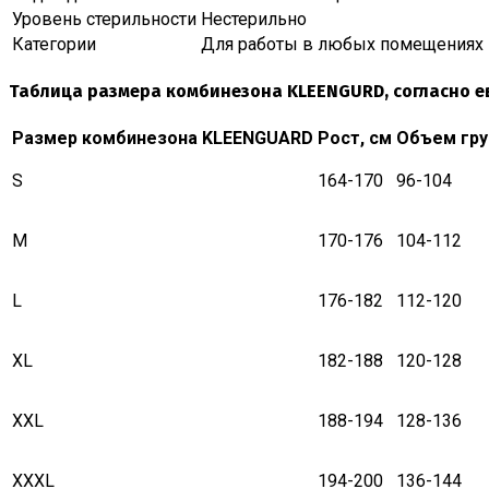
Уровень стерильности
Нестерильно
Категории
Для работы в любых помещениях
Таблица размера комбинезона KLEENGURD, согласно е
Размер комбинезона KLEENGUARD
Рост, см
Объем гру
S
164-170
96-104
M
170-176
104-112
L
176-182
112-120
XL
182-188
120-128
XXL
188-194
128-136
XXXL
194-200
136-144