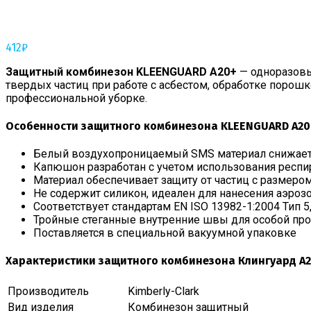
412
₽
Защитный комбинезон KLEENGUARD A20+
— одноразовы
твердых частиц при работе с асбестом, обработке порош
профессиональной уборке.
Особенности защитного комбинезона KLEENGUARD A20
Белый воздухопроницаемый SMS материал снижает 
Капюшон разработан с учетом использования респи
Материал обеспечивает защиту от частиц с размером 
Не содержит силикон, идеален для нанесения аэроз
Соответствует стандартам EN ISO 13982-1:2004 Тип 5,
Тройные стеганные внутренние швы для особой про
Поставляется в специальной вакуумной упаковке
Характеристики защитного комбинезона Клингуард A
Производитель
Kimberly-Clark
Вид изделия
Комбинезон защитный