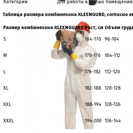
Категории
Для работы в любых помещения
Таблица размера комбинезона KLEENGURD, согласно е
Размер комбинезона KLEENGUARD
Рост, см
Объем груди
S
164-170
96-104
M
170-176
104-112
L
176-182
112-120
XL
182-188
120-128
XXL
188-194
128-136
XXXL
194-200
136-144