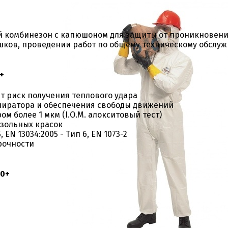
й комбинезон с капюшоном для защиты от проникновени
ошков, проведении работ по общему техническому обслу
+
 риск получения теплового удара
пиратора и обеспечения свободы движений
м более 1 мкм (I.O.M. алокситовый тест)
озольных красок
 EN 13034:2005 - Тип 6, EN 1073-2
рочности
20+