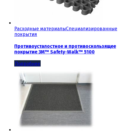
Расходные материалы
Специализированные
покрытия
Противоусталостное и противоскользящее
покрытие 3M™ Safety-Walk™ 5100
Подробнее