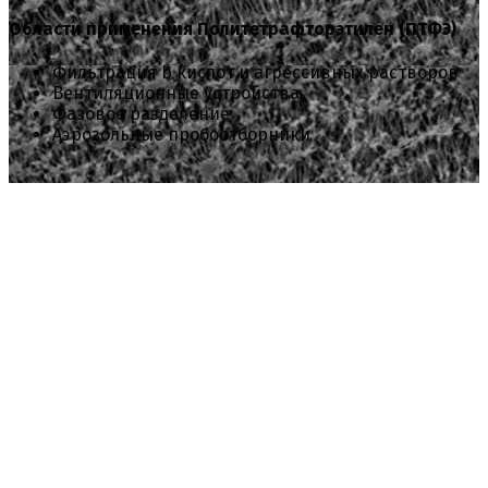
Области применения Политетрафторэтилен (ПТФЭ)
Фильтрация b кислот и агрессивных растворов
Вентиляционные устройства
Фазовое разделение
Аэрозольные пробоотборники