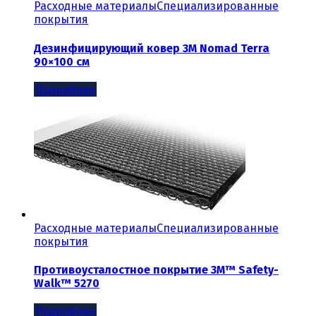
Расходные материалы
Специализированные
покрытия
Дезинфицирующий ковер 3М Nomad Terra
90×100 см
Подробнее
Расходные материалы
Специализированные
покрытия
Противоусталостное покрытие 3M™ Safety-
Walk™ 5270
Подробнее