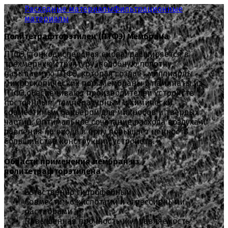
Расходные материалы
Фильтрационные
материалы
Политетрафторэтилен (ПТФЭ) Мембрана
ПТФЭ (тонкодисперсная смола) расширяется в
трехмерную структуру, подобную полотну,
называемую ПТФЭ, которая создает миллиарды
микроскопических пор. Мембраны и ламинаты из
ПТФЭ обеспечивают производителей устройств
постоянным, температурным и химически
совместимым барьером для микробов и твердых
частиц. Оптимальное сочетание расхода воздуха и
давления на входе в воду повышает ценность
большинства конструкций устройств.
Области применения мембран из
политетрафторэтилена
Естественно гидрофобный
Совместим с кислотами и агрессивными
растворами
Повышенная прочность и управляемость