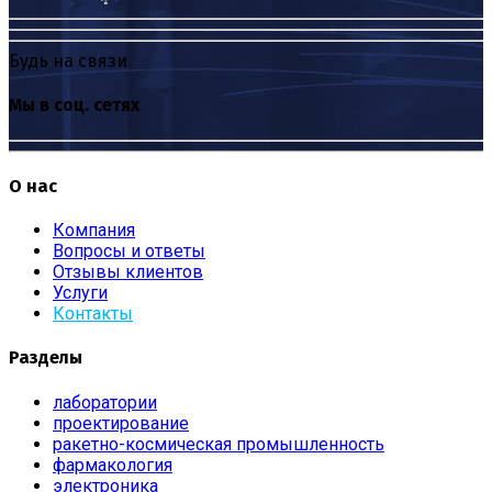
Будь на связи
Мы в соц. сетях
О нас
Компания
Вопросы и ответы
Отзывы клиентов
Услуги
Контакты
Разделы
лаборатории
проектирование
ракетно-космическая промышленность
фармакология
электроника