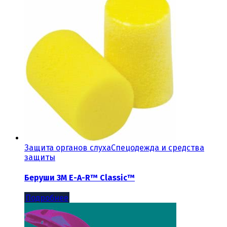
Защита органов слуха
Спецодежда и средства
защиты
Беруши 3М E-A-R™ Classic™
Подробнее