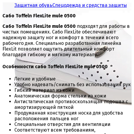
Защитная обувь
Спецодежда и средства защиты
Сабо Toffeln FlexLite mule 0500
Сабо Toffeln FlexLite mule 0500
подходят для работы в
чистых помещениях. Сабо FlexLite обеспечивают
надежную защиту ног и комфорт в течении всего
рабочего дня. Специально разработанная линейка
FlexLit позволяет ощутить длительный комфорт
благодаря гибкому и мягкому материалу.
Особенности сабо Toffeln FlexLite mule 0500
Легкие и удобные
Удобно надевать/снимать без использования рук
Гибкий материал из кожи
Анатомическая форма стельки из кожи
Антистатическая противоскользящая подошва с
амортизирующей пяткой
Продуманная конструкция носка для удобства
расположения пальцев ног
Специальные отверстия для вентиляции
Соответствуют всем требованиям,