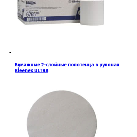
Бумажные 2-слойные полотенца в рулонах
Kleenex ULTRA