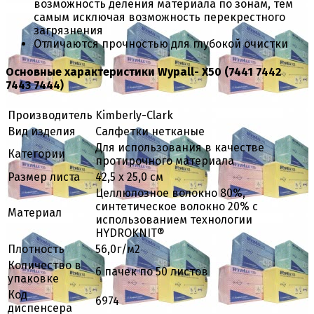
возможность деления материала по зонам, тем
самым исключая возможность перекрестного
загрязнения
Отличаются прочностью для глубокой очистки
Основные характеристики Wypall- X50 (7441 7442
7443 7444)
Производитель
Kimberly-Clark
Вид изделия
Салфетки нетканые
Для использования в качестве
Категории
протирочного материала
Размер листа
42,5 х 25,0 см
Целлюлозное волокно 80%,
синтетическое волокно 20% с
Материал
использованием технологии
HYDROKNIT®
Плотность
56,0г/м2
Количество в
6 пачек по 50 листов
упаковке
Код
6974
диспенсера