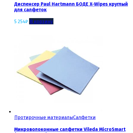
Диспенсер Paul Hartmann БОДЕ X-Wipes круглый
для салфеток
5 254
₽
В корзину
Протирочные материалы
Салфетки
Микроволоконные салфетки Vileda MicroSmart