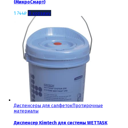
(МикроСмарт)
1 744
₽
В корзину
Диспенсеры для салфеток
Протирочные
материалы
Диспенсер Kimtech для системы WETTASK