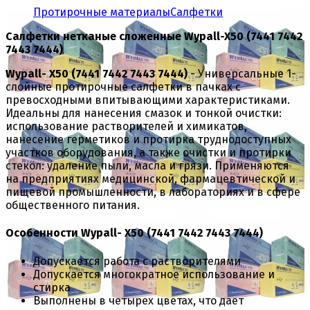
Протирочные материалы
Салфетки
Салфетки нетканые сложенные Wypall-X50 (7441 7442
7443 7444)
Wypall- X50 (7441 7442 7443 7444)
- Универсальные 1-
слойные протирочные салфетки в пачках с
превосходными впитывающими характеристиками.
Идеальны для нанесения смазок и тонкой очистки:
использование растворителей и химикатов,
нанесение герметиков и протирка труднодоступных
участков оборудования, а также очистки и протирки
стекол: удаление пыли, масла и грязи. Применяются
на предприятиях медицинской, фармацевтической и
пищевой промышленности, в лабораториях и в сфере
общественного питания.
Особенности Wypall- X50 (7441 7442 7443 7444)
Допускается работа с растворителями
Допускается многократное использование и
стирка
Выполнены в четырех цветах, что дает