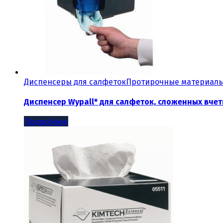
Диспенсеры для салфеток
Протирочные материал
Диспенсер Wypall* для салфеток, сложенных вче
Подробнее