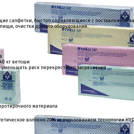
ие салфетки, быстро справляющиеся с поставленной зад
пищи, очистки другого оборудования.
а
40 кг ветоши
 уменьшать риск перекрестного загрязнения
 протирочного материала
тетическое волокно 20% использованием технологии HY