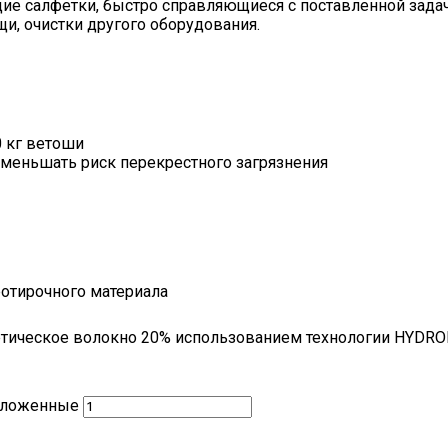
е салфетки, быстро справляющиеся с поставленной задаче
и, очистки другого оборудования.
0 кг ветоши
уменьшать риск перекрестного загрязнения
ротирочного материала
етическое волокно 20% использованием технологии HYDR
 Сложенные