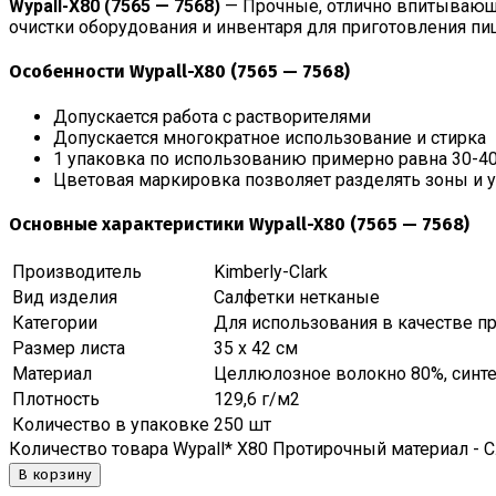
Wypall-X80 (7565 — 7568)
— Прочные, отлично впитывающи
очистки оборудования и инвентаря для приготовления пищ
Особенности Wypall-X80 (7565 — 7568)
Допускается работа с растворителями
Допускается многократное использование и стирка
1 упаковка по использованию примерно равна 30-4
Цветовая маркировка позволяет разделять зоны и 
Основные характеристики Wypall-X80 (7565 — 7568)
Производитель
Kimberly-Clark
Вид изделия
Салфетки нетканые
Категории
Для использования в качестве п
Размер листа
35 х 42 см
Материал
Целлюлозное волокно 80%, синт
Плотность
129,6 г/м2
Количество в упаковке
250 шт
Количество товара Wypall* X80 Протирочный материал -
В корзину