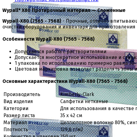
Wypall* X80 Протирочный материал — Сложенные
Wypall-X80 (7565 - 7568)
- Прочные, отлично впитывающ
очистки оборудования и инвентаря для приготовления 
Особенности Wypall-X80 (7565 - 7568)
Допускается работа с растворителями
Допускается многократное использование и стирк
1 упаковка по использованию примерно равна 30-
Цветовая маркировка позволяет разделять зоны и
Основные характеристики Wypall-X80 (7565 - 7568)
Производитель
Kimberly-Clark
Вид изделия
Салфетки нетканые
Категории
Для использования в качестве
Размер листа
35 х 42 см
Материал
Целлюлозное волокно 80%, син
Плотность
129,6 г/м2
Количество в упаковке
250 шт