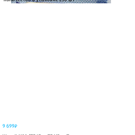
9 699
₽