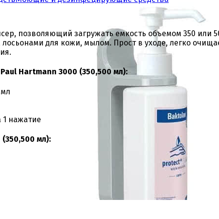
сер, позволяющий загружать емкость объемом 350 или 
осьонами для кожи, мылом. Прост в уходе, легко очища
ия.
aul Hartmann 3000 (350,500 мл):
 мл
а 1 нажатие
(350,500 мл):