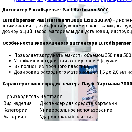
Диспенсер Eurodispenser Paul Hartmann 3000
Eurodispenser Paul Hartmann 3000 (350,500 мл)
- диспен
применения с дезинфицирующими средствами для рук, л
дозирующий насос, материалы для установки, инструкц
Особенности экономичного диспенсера Eurodispenser P
Позволяет загружать емкость объемом 350 или 500
Устойчив к воздействию спиртов и УФ лучей
Выполнен из прочного пластика
Дозировка расходного материала от 1,5 до 2,0 мл н
Характеристики евродиспенсера Пауль Хартманн 3000 
Производитель
Hartmann
Вид изделия
Диспенсер для средств Хартманн
Категории
Универсальное использование
Материал
Ударопрочный пластик