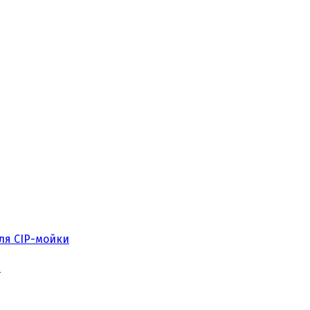
ля CIP-мойки
I