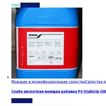
910
₽
В корзину
Моющие и дезинфецирующие средства
Средства д
Слабо кислотная моющая добавка P3-Stabicip OX
Подробнее