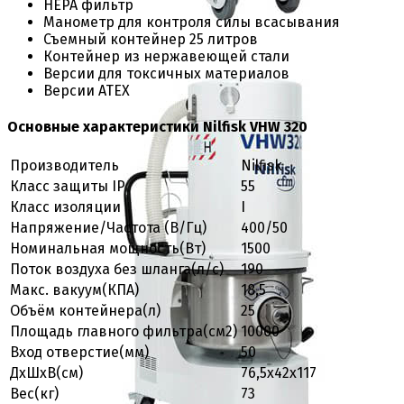
HEPA фильтр
Манометр для контроля силы всасывания
Съемный контейнер 25 литров
Контейнер из нержавеющей стали
Версии для токсичных материалов
Версии ATEX
Основные характеристики Nilfisk VHW 320
Производитель
Nilfisk
Класс защиты IP
55
Класс изоляции
I
Напряжение/Частота (В/Гц)
400/50
Номинальная мощность(Вт)
1500
Поток воздуха без шланга(л/с)
190
Макс. вакуум(КПА)
18,5
Объём контейнера(л)
25
Площадь главного фильтра(см2)
10000
Вход отверстие(мм)
50
ДхШхВ(см)
76,5х42х117
Вес(кг)
73