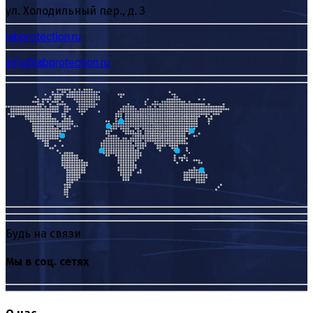
ул. Холодильный пер., д. 3
labprotection.ru
info@labprotection.ru
Будь на связи
Мы в соц. сетях