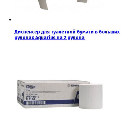
Диспенсер для туалетной бумаги в больших
рулонах Aquarius на 2 рулона