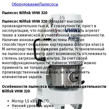
Оборудование
Пылесосы
Пылесос Nilfisk VHW 320
Пылесос Nilfisk VHW 320
обладает высокой
производительностью и, в совокупности, прост в
эксплуатации, что позволяет использовать агрегат
также в химической и упаковочной промышленности.
Наличие инновационной системы PullClean
способствует очищению картириджа фильтра класса
М непосредственно во время работы. Установленный
на пылесосе манометр дает возможность отслеживать
степень загрязнения фильтра. За счет своей
многофункциональности, пылесос VHW320 можно
применять не только для подключения к
производственным машинам, но и выполнять
клининговые задачи.
Особенности пылесоса высокой производительности
Nilfisk VHW 320
Мотор 1,5 кВт (24/7)
Низкий уровень шума