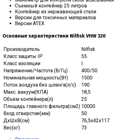
Съемный контейнер 25 литров
Контейнер из нержавеющей стали
Версии для токсичных материалов
Версии ATEX
Основные характеристики Nilfisk VHW 320
Производитель
Nilfisk
Класс защиты IP
55
Класс изоляции
I
Напряжение/Частота (В/Гц)
400/50
Номинальная мощность(Вт)
1500
Поток воздуха без шланга(л/с)
190
Макс. вакуум(КПА)
18,5
Объём контейнера(л)
25
Площадь главного фильтра(см2)
10000
Вход отверстие(мм)
50
ДхШхВ(см)
76,5х42х117
Вес(кг)
73